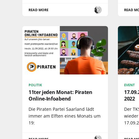
READ MORE
READ M
POLITIK
EVENT
11ter jeden Monat: Piraten
17.09
Online-Infoabend
2022
Die Piraten Partei Saarland lädt
Der TKS
immer am Elften eines Monats um
wieder
19:
17.09.