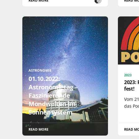
READ MORE
READ M
ASTRONOMIE
2023
01.10.2022:
2023:
Astronomietag –
fest!
Faszinierende
Vom 21.
Mondwelten im
das Pod
Sonnensystem
READ MORE
READ M