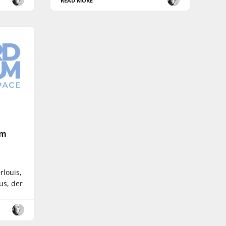
READ MORE
em
rlouis,
us, der