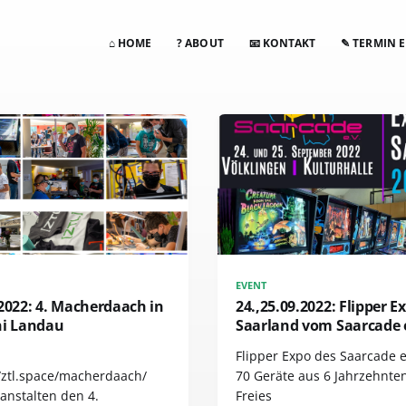
⌂ HOME
? ABOUT
📧 KONTAKT
✎ TERMIN 
EVENT
2022: 4. Macherdaach in
24.,25.09.2022: Flipper E
ni Landau
Saarland vom Saarcade 
Flipper Expo des Saarcade e
//ztl.space/macherdaach/
70 Geräte aus 6 Jahrzehnte
anstalten den 4.
Freies