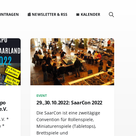
EINTRAGEN
📰 NEWSLETTER & RSS
📅 KALENDER
EVENT
xpo
29.,30.10.2022: SaarCon 2022
e.V.
Die SaarCon ist eine zweitägige
.V. *
Convention für Rollenspiele,
n *
Miniaturenspiele (Tabletops),
Brettspiele und