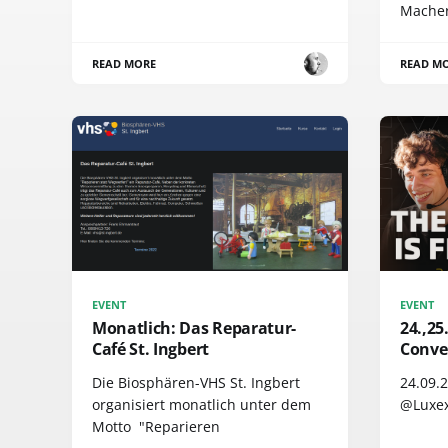
Macher
READ MORE
READ M
EVENT
EVENT
Monatlich: Das Reparatur-
24.,25
Café St. Ingbert
Conve
Die Biosphären-VHS St. Ingbert
24.09.
organisiert monatlich unter dem
@Luxex
Motto "Reparieren