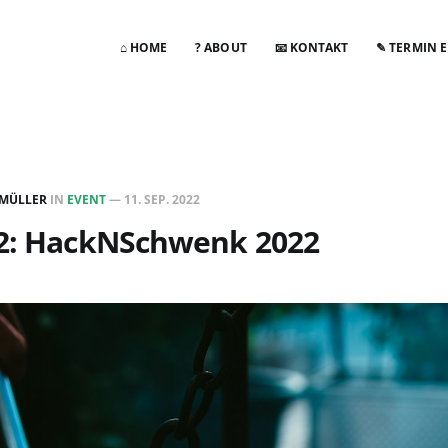
⌂ HOME
? ABOUT
📧 KONTAKT
✎ TERMIN 
 MÜLLER
IN
EVENT
—
11. SEP. 2022
22: HackNSchwenk 2022