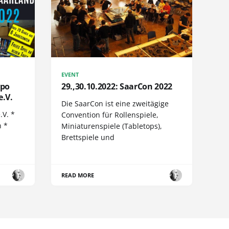
EVENT
xpo
29.,30.10.2022: SaarCon 2022
e.V.
Die SaarCon ist eine zweitägige
.V. *
Convention für Rollenspiele,
n *
Miniaturenspiele (Tabletops),
Brettspiele und
READ MORE